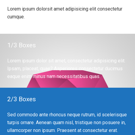
Lorem ipsum dolorsit amet adipisicing elit consectetur
cumque.
1/3 Boxes
Lorem ipsum dolor sit amet, consectetur adipisicing elit.
Ipsam, placeat, quae? Asperiores consectetur ducimus
eaque enim minus nam necessitatibus quas.
2/3 Boxes
Sed commodo ante rhoncus neque rutrum, id scelerisque
turpis ornare. Aenean quam nisl, tristique non posuere in,
ullamcorper non ipsum. Praesent at consectetur erat.