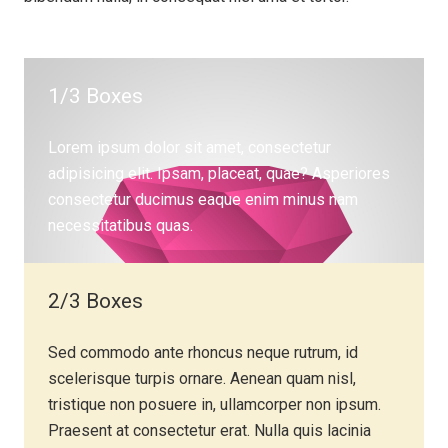
1/3 Boxes
Lorem ipsum dolor sit amet, consectetur
adipisicing elit. Ipsam, placeat, quae? Asperiores
consectetur ducimus eaque enim minus nam
necessitatibus quas.
2/3 Boxes
Sed commodo ante rhoncus neque rutrum, id
scelerisque turpis ornare. Aenean quam nisl,
tristique non posuere in, ullamcorper non ipsum.
Praesent at consectetur erat. Nulla quis lacinia