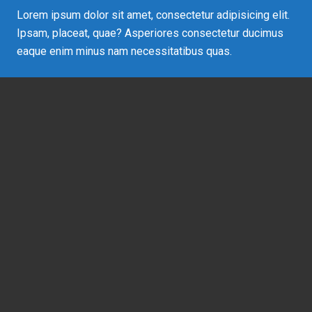
Lorem ipsum dolor sit amet, consectetur adipisicing elit.
Ipsam, placeat, quae? Asperiores consectetur ducimus
eaque enim minus nam necessitatibus quas.