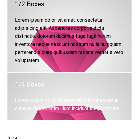
1/2 Boxes
Lorem ipsum dolor sit amet, consectetur
adipisicing elit. Asperiores corporis dicta
distinctio, dolorum ducimus fuga fugit harum
inventore neque nesciunt nostrum nulla numquam
perferendis quas quibusdam ratione veritatis vero
voluptatem.
1/4 Boxes
Lorem ipsum dolor sit amet elit aut consectetur
cumque dolore enim illum incidunt iste, nostrum!